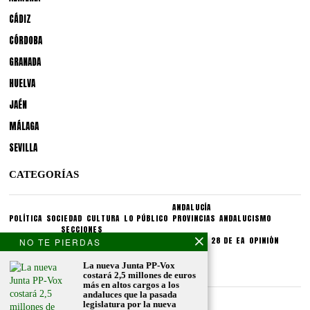
CÁDIZ
CÓRDOBA
GRANADA
HUELVA
JAÉN
MÁLAGA
SEVILLA
CATEGORÍAS
ANDALUCÍA
POLÍTICA
SOCIEDAD
CULTURA
LO PÚBLICO
PROVINCIAS
ANDALUCISMO
SECCIONES
SINDICATOS
CRONIQUEA
DIVULGUEA
EXPLIQUEA
LAS 28 DE EA
OPINIÓN
NO TE PIERDAS
La nueva Junta PP-Vox
CONDICIONES LEGALES
costará 2,5 millones de euros
más en altos cargos a los
andaluces que la pasada
Aviso legal
legislatura por la nueva