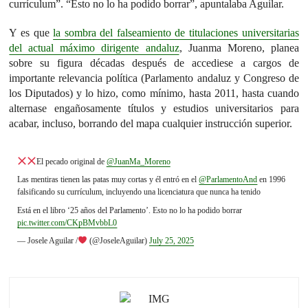
currículum”. “Esto no lo ha podido borrar”, apuntalaba Aguilar.
Y es que
la sombra del falseamiento de titulaciones universitarias
del actual máximo dirigente andaluz
, Juanma Moreno, planea
sobre su figura décadas después de accediese a cargos de
importante relevancia política (Parlamento andaluz y Congreso de
los Diputados) y lo hizo, como mínimo, hasta 2011, hasta cuando
alternase engañosamente títulos y estudios universitarios para
acabar, incluso, borrando del mapa cualquier instrucción superior.
El pecado original de
@JuanMa_Moreno
Las mentiras tienen las patas muy cortas y él entró en el
@ParlamentoAnd
en 1996
falsificando su currículum, incluyendo una licenciatura que nunca ha tenido
Está en el libro ‘25 años del Parlamento’. Esto no lo ha podido borrar
pic.twitter.com/CKpBMvbbL0
— Josele Aguilar /
(@JoseleAguilar)
July 25, 2025