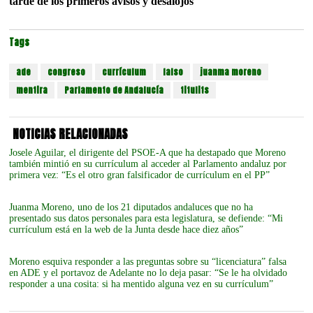
tarde de los primeros avisos y desalojos
Tags
ade
congreso
currículum
falso
juanma moreno
mentira
Parlamento de Andalucía
titulits
NOTICIAS RELACIONADAS
Josele Aguilar, el dirigente del PSOE-A que ha destapado que Moreno
también mintió en su currículum al acceder al Parlamento andaluz por
primera vez: “Es el otro gran falsificador de currículum en el PP”
Juanma Moreno, uno de los 21 diputados andaluces que no ha
presentado sus datos personales para esta legislatura, se defiende: “Mi
currículum está en la web de la Junta desde hace diez años”
Moreno esquiva responder a las preguntas sobre su “licenciatura” falsa
en ADE y el portavoz de Adelante no lo deja pasar: “Se le ha olvidado
responder a una cosita: si ha mentido alguna vez en su currículum”