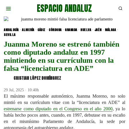
ESPACIO ANDALUZ
ANDALUCÍA
·
ALMERÍA
·
CÁDIZ
·
CÓRDOBA
·
GRANADA
·
HUELVA
·
JAÉN
·
MÁLAGA
·
SEVILLA
Juanma Moreno se estrenó también
como diputado andaluz en 1997
mintiendo en su currículum con la
falsa “licenciatura en ADE”
CRISTIAN LÓPEZ DOMÍNGUEZ
29 Jul, 2025 · 10:40h
El máximo responsable autonómico, Juanma Moreno, no solo
mintió en su currículum vitae con la “licenciatura en ADE” al
estrenarse como diputado en el Congreso en el año 2000
, ya lo
había hecho pocos antes, cuando, en 1997, debutase en su escaño
en el mismísimo Parlamento de Andalucía, la sede por
antonomasia del autogobierno andaluz.