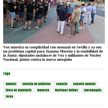
Vox muestra su complicidad con neonazis en Sevilla y ya son
un problema capital para Juanma Moreno y la estabilidad de
la Junta: diputados andaluces de Vox y militantes de Núcleo
Nacional, juntos contra la nueva mezquita
Tags
andaluz
consejo de gobierno
espacio
espacio andaluz
junta de andalucía
menores
Naciones Unidas
tauromaquia
toros