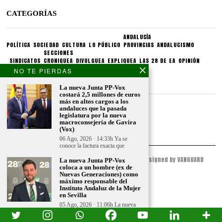
CATEGORÍAS
ANDALUCÍA
POLÍTICA
SOCIEDAD
CULTURA
LO PÚBLICO
PROVINCIAS
ANDALUCISMO
SECCIONES
SINDICATOS
CRONIQUEA
DIVULGUEA
EXPLIQUEA
LAS 28 DE EA
OPINIÓN
NO TE PIERDAS
CONDICIONES LEGALES
La nueva Junta PP-Vox
costará 2,5 millones de euros
más en altos cargos a los
Aviso legal
andaluces que la pasada
Politica de privacidad
legislatura por la nueva
macroconsejería de Gavira
Politica de condiciones
(Vox)
06 Ago, 2026 · 14:33h Ya se
conoce la factura exacta que
© 2023 - ESPACIO ANDALUZ - All Rights Reserved. Designed by VANGUARD
La nueva Junta PP-Vox
PEAK
coloca a un hombre (ex de
Nuevas Generaciones) como
máximo responsable del
Instituto Andaluz de la Mujer
en Sevilla
05 Ago, 2026 · 11:06h La nueva
Junta PP-Vox en Andalucía ha