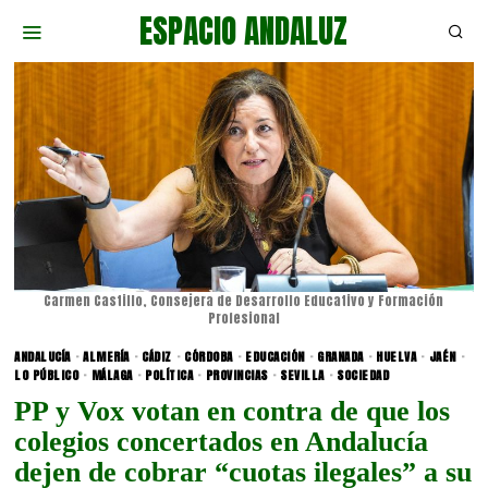
ESPACIO ANDALUZ
Carmen Castillo, Consejera de Desarrollo Educativo y Formación
Profesional
ANDALUCÍA
·
ALMERÍA
·
CÁDIZ
·
CÓRDOBA
·
EDUCACIÓN
·
GRANADA
·
HUELVA
·
JAÉN
·
LO PÚBLICO
·
MÁLAGA
·
POLÍTICA
·
PROVINCIAS
·
SEVILLA
·
SOCIEDAD
PP y Vox votan en contra de que los
colegios concertados en Andalucía
dejen de cobrar “cuotas ilegales” a su