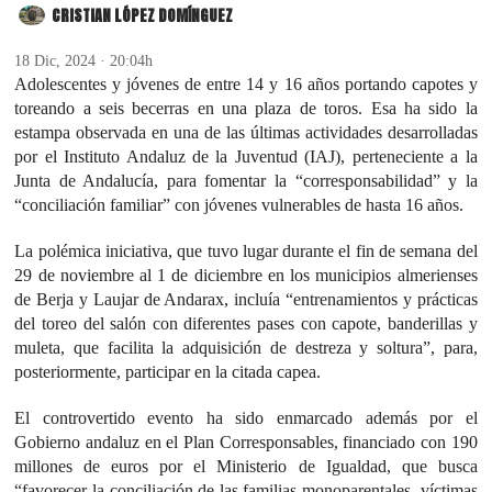
CRISTIAN LÓPEZ DOMÍNGUEZ
18 Dic, 2024 · 20:04h
Adolescentes y jóvenes de entre 14 y 16 años portando capotes y
toreando a seis becerras en una plaza de toros. Esa ha sido la
estampa observada en una de las últimas actividades desarrolladas
por el Instituto Andaluz de la Juventud (IAJ), perteneciente a la
Junta de Andalucía, para fomentar la “corresponsabilidad” y la
“conciliación familiar” con jóvenes vulnerables de hasta 16 años.
La polémica iniciativa, que tuvo lugar durante el fin de semana del
29 de noviembre al 1 de diciembre en los municipios almerienses
de Berja y Laujar de Andarax, incluía “entrenamientos y prácticas
del toreo del salón con diferentes pases con capote, banderillas y
muleta, que facilita la adquisición de destreza y soltura”, para,
posteriormente, participar en la citada capea.
El controvertido evento ha sido enmarcado además por el
Gobierno andaluz en el Plan Corresponsables, financiado con 190
millones de euros por el Ministerio de Igualdad, que busca
“favorecer la conciliación de las familias monoparentales, víctimas