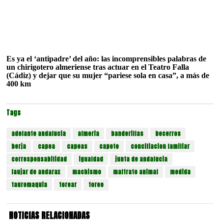
Es ya el ‘antipadre’ del año: las incomprensibles palabras de
un chirigotero almeriense tras actuar en el Teatro Falla
(Cádiz) y dejar que su mujer “pariese sola en casa”, a más de
400 km
Tags
adelante andalucia
almeria
banderillas
becerros
berja
capea
capeas
capote
conciliacion familiar
corresponsabilidad
igualdad
junta de andalucia
laujar de andarax
machismo
maltrato animal
medida
tauromaquia
torear
toreo
NOTICIAS RELACIONADAS