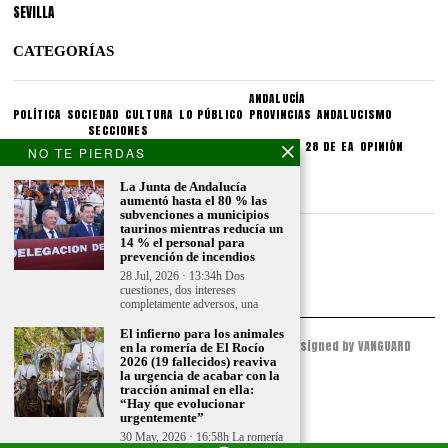
SEVILLA
CATEGORÍAS
ANDALUCÍA
POLÍTICA
SOCIEDAD
CULTURA
LO PÚBLICO
PROVINCIAS
ANDALUCISMO
SECCIONES
SINDICATOS
CRONIQUEA
DIVULGUEA
EXPLIQUEA
LAS 28 DE EA
OPINIÓN
NO TE PIERDAS
CONDICIONES LEGALES
La Junta de Andalucía
aumentó hasta el 80 % las
subvenciones a municipios
taurinos mientras reducía un
Aviso legal
14 % el personal para
Politica de privacidad
prevención de incendios
Politica de condiciones
28 Jul, 2026 · 13:34h Dos
cuestiones, dos intereses
completamente adversos, una
El infierno para los animales
© 2023 - ESPACIO ANDALUZ - All Rights Reserved. Designed by VANGUARD
en la romería de El Rocío
PEAK
2026 (19 fallecidos) reaviva
la urgencia de acabar con la
tracción animal en ella:
“Hay que evolucionar
urgentemente”
30 May, 2026 · 16:58h La romería