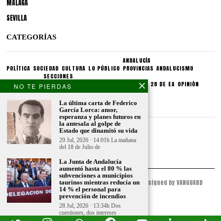
MÁLAGA
SEVILLA
CATEGORÍAS
ANDALUCÍA
POLÍTICA
SOCIEDAD
CULTURA
LO PÚBLICO
PROVINCIAS
ANDALUCISMO
SECCIONES
SINDICATOS
CRONIQUEA
DIVULGUEA
EXPLIQUEA
LAS 28 DE EA
OPINIÓN
NO TE PIERDAS
CONDICIONES LEGALES
La última carta de Federico
García Lorca: amor,
esperanza y planes futuros en
la antesala al golpe de
Aviso legal
Estado que dinamitó su vida
Politica de privacidad
29 Jul, 2026 · 14:01h La mañana
del 18 de Julio de
Politica de condiciones
La Junta de Andalucía
aumentó hasta el 80 % las
subvenciones a municipios
© 2023 - ESPACIO ANDALUZ - All Rights Reserved. Designed by VANGUARD
taurinos mientras reducía un
14 % el personal para
PEAK
prevención de incendios
28 Jul, 2026 · 13:34h Dos
cuestiones, dos intereses
completamente adversos, una