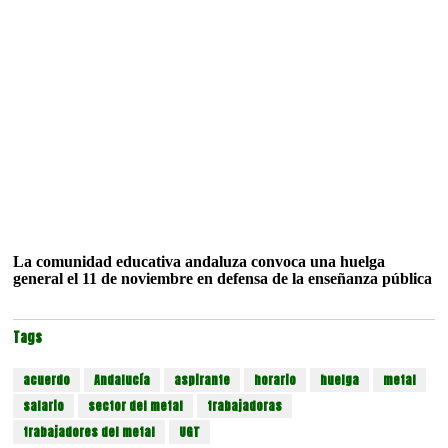
La comunidad educativa andaluza convoca una huelga
general el 11 de noviembre en defensa de la enseñanza pública
Tags
acuerdo
Andalucía
aspirante
horario
huelga
metal
salario
sector del metal
trabajadoras
trabajadores del metal
UGT