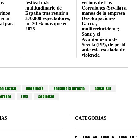
as
festival más
vecinos de Los
multitudinario de
Corralones (Sevilla) a
rinos
España tras reunir a
manos de la empresa
ía un
370.000 espectadores,
Desokupaciones
al para
un 30 % más que en
García,
2025
multirreincidente;
Sanz y el
Ayuntamiento de
Sevilla (PP), de perfil
ante esta escalada de
violencia
on sexual
Andalucía
andalucía directo
canal sur
ortero
rtva
sociedad
IAS
CATEGORÍAS
POLÍTICA
SOCIEDAD
CULTURA
LO P