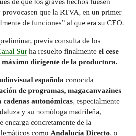
pués de que los graves hechos fuesen
y provocasen que la RTVA, en un primer
lmente de funciones” al que era su CEO.
 preliminar, previa consulta de los
anal Sur
ha resuelto finalmente
el cese
l máximo dirigente de la productora.
diovisual española
conocida
zación de programas, magacanvazines
ra cadenas autonómicas
, especialmente
andaluza y su homóloga madrileña,
e encarga concretamente de la
blemáticos como
Andalucía Directo
, o