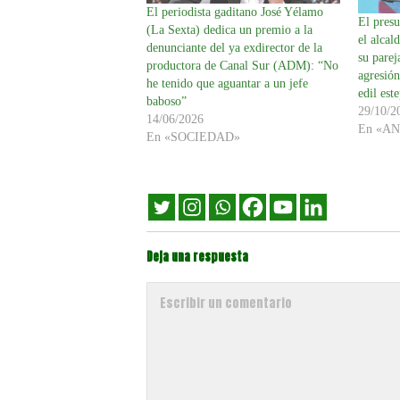
El periodista gaditano José Yélamo
El pres
(La Sexta) dedica un premio a la
el alcal
denunciante del ya exdirector de la
su pare
productora de Canal Sur (ADM): “No
agresión
he tenido que aguantar a un jefe
edil est
baboso”
29/10/2
14/06/2026
En «A
En «SOCIEDAD»
Deja una respuesta