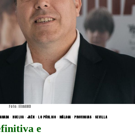
Foto: filmAND
ANADA
·
HUELVA
·
JAÉN
·
LO PÚBLICO
·
MÁLAGA
·
PROVINCIAS
·
SEVILLA
finitiva e