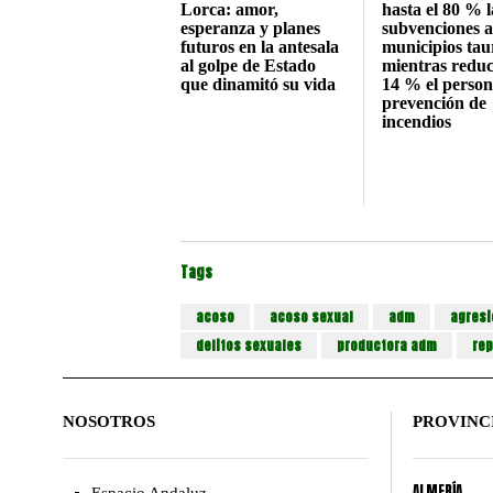
Lorca: amor,
hasta el 80 % l
esperanza y planes
subvenciones a
futuros en la antesala
municipios tau
al golpe de Estado
mientras reduc
que dinamitó su vida
14 % el person
prevención de
incendios
Tags
acoso
acoso sexual
adm
agresi
delitos sexuales
productora adm
rep
NOSOTROS
PROVINC
ALMERÍA
Espacio Andaluz