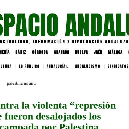
SPACIO ANDAL
ACTUALIDAD, INFORMACIÓN Y DIVULGACIÓN ANDALUZA
MERÍA
CÁDIZ
CÓRDOBA
GRANADA
HUELVA
JAÉN
MÁLAGA
ULTURA
LO PÚBLICO
ANDALUCÍA
ANDALUCISMO
SINDICATOS
tra la violenta “represión
e fueron desalojados los
Acampada por Palestina