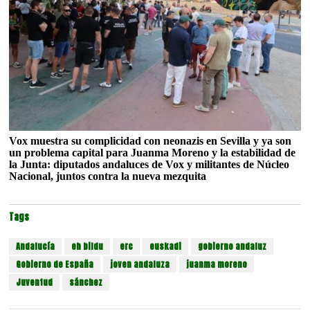
Vox muestra su complicidad con neonazis en Sevilla y ya son
un problema capital para Juanma Moreno y la estabilidad de
la Junta: diputados andaluces de Vox y militantes de Núcleo
Nacional, juntos contra la nueva mezquita
Tags
Andalucía
eh bildu
erc
euskadi
gobierno andaluz
Gobierno de España
joven andaluza
juanma moreno
Juventud
sánchez