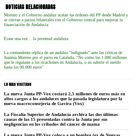
NOTICIAS RELACIONADAS
Moreno y el Gobierno andaluz acatan las órdenes del PP desde Madrid y
se cierran a pactos bilaterales con el Gobierno central para mejorar la
financiación de Andalucía
Érase una vez… la juventud andaluza
La contundente réplica de un andaluz “indignado” ante las críticas de
Juanma Moreno por el pacto en Cataluña: “No como los 1.000 millones
que le regalaste a los ricachones en Andalucía, o en subirte el sueldo
hasta los 90.000 euros”
LO MAS VISITADO
La nueva Junta PP-Vox costará 2,5 millones de euros más en
altos cargos a los andaluces que la pasada legislatura por la
nueva macroconsejería de Gavira (Vox)
La Fiscalía Superior de Andalucía archiva las dos últimas
causas de las 15 presentadas contra la Junta por sus
negligencias en los cribados del cáncer de mama
La nueva Junta PP-Vox coloca a un hombre (ex de Nuevas