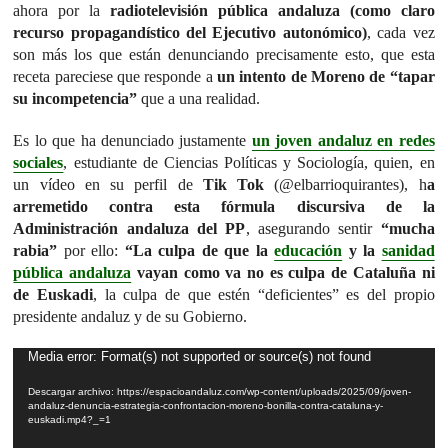
ahora por la
radiotelevisión pública andaluza (como claro
recurso propagandístico del Ejecutivo autonómico)
, cada vez
son más los que están denunciando precisamente esto, que esta
receta pareciese que responde a
un intento de Moreno de “tapar
su incompetencia”
que a una realidad.
Es lo que ha denunciado justamente
un joven andaluz en redes
sociales
, estudiante de Ciencias Políticas y Sociología, quien, en
un vídeo en su perfil de
Tik Tok
(@elbarrioquirantes), h
a
arremetido contra esta fórmula discursiva de la
Administración andaluza del PP
, asegurando sentir
“mucha
rabia”
por ello:
“La culpa de que la
educación
y la
sanidad
pública andaluza
vayan como va no es culpa de Cataluña ni
de Euskadi
, la culpa de que estén “deficientes” es del propio
presidente andaluz y de su Gobierno.
Reproductor
Media error: Format(s) not supported or source(s) not found
de
Descargar archivo: https://espacioandaluz.com/wp-content/uploads/2025/09/joven-
vídeo
andaluz-denuncia-estrategia-confrontacion-moreno-bonilla-contra-cataluna-y-
euskadi.mp4?_=1