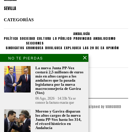
SEVILLA
CATEGORÍAS
ANDALUCÍA
POLÍTICA
SOCIEDAD
CULTURA
LO PÚBLICO
PROVINCIAS
ANDALUCISMO
SECCIONES
SINDICATOS
CRONIQUEA
DIVULGUEA
EXPLIQUEA
LAS 28 DE EA
OPINIÓN
NO TE PIERDAS
CONDICIONES LEGALES
La nueva Junta PP-Vox
costará 2,5 millones de euros
Aviso legal
más en altos cargos a los
Politica de privacidad
andaluces que la pasada
legislatura por la nueva
Politica de condiciones
macroconsejería de Gavira
(Vox)
06 Ago, 2026 · 14:33h Ya se
conoce la factura exacta que
© 2023 - ESPACIO ANDALUZ - All Rights Reserved. Designed by VANGUARD
PEAK
Moreno y Gavira disparan
los altos cargos de la nueva
Junta PP-Vox hasta los 314,
el récord histórico en
Andalucía