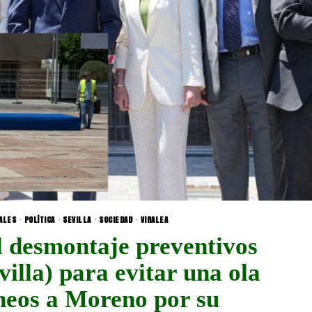
ALES
·
POLÍTICA
·
SEVILLA
·
SOCIEDAD
·
VIRALEA
l desmontaje preventivos
villa) para evitar una ola
heos a Moreno por su