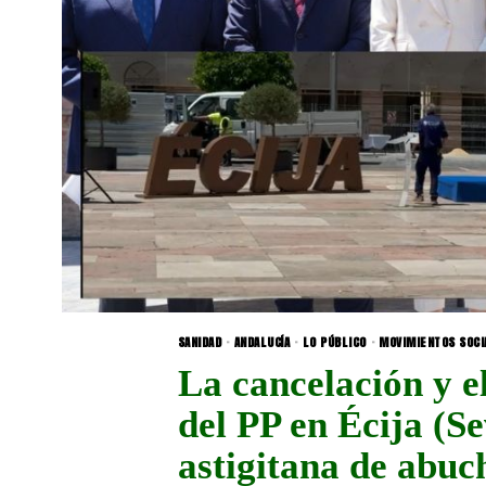
SANIDAD
·
ANDALUCÍA
·
LO PÚBLICO
·
MOVIMIENTOS SOCI
La cancelación y e
del PP en Écija (Se
astigitana de abuc