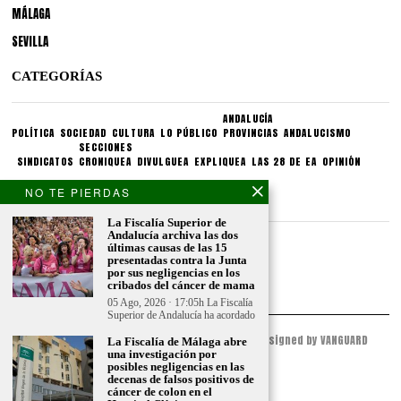
MÁLAGA
SEVILLA
CATEGORÍAS
ANDALUCÍA
POLÍTICA
SOCIEDAD
CULTURA
LO PÚBLICO
PROVINCIAS
ANDALUCISMO
SECCIONES
SINDICATOS
CRONIQUEA
DIVULGUEA
EXPLIQUEA
LAS 28 DE EA
OPINIÓN
NO TE PIERDAS
CONDICIONES LEGALES
La Fiscalía Superior de
Andalucía archiva las dos
Aviso legal
últimas causas de las 15
Politica de privacidad
presentadas contra la Junta
por sus negligencias en los
Politica de condiciones
cribados del cáncer de mama
05 Ago, 2026 · 17:05h La Fiscalía
Superior de Andalucía ha acordado
© 2023 - ESPACIO ANDALUZ - All Rights Reserved. Designed by VANGUARD
La Fiscalía de Málaga abre
PEAK
una investigación por
posibles negligencias en las
decenas de falsos positivos de
cáncer de colon en el