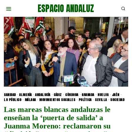
ESPACIO ANDALUZ
SANIDAD
·
ALMERÍA
·
ANDALUCÍA
·
CÁDIZ
·
CÓRDOBA
·
GRANADA
·
HUELVA
·
JAÉN
·
LO PÚBLICO
·
MÁLAGA
·
MOVIMIENTOS SOCIALES
·
POLÍTICA
·
SEVILLA
·
SOCIEDAD
Las mareas blancas andaluzas le
enseñan la ‘puerta de salida’ a
Juanma Moreno: reclamaron su