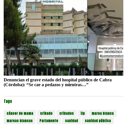
Denuncian el grave estado del hospital público de Cabra
(Córdoba): “Se cae a pedazos y mientras…”
Tags
cáncer de mama
cribado
cribados
ilp
marea blanca
mareas blancas
Parlamento
sanidad
sanidad pública