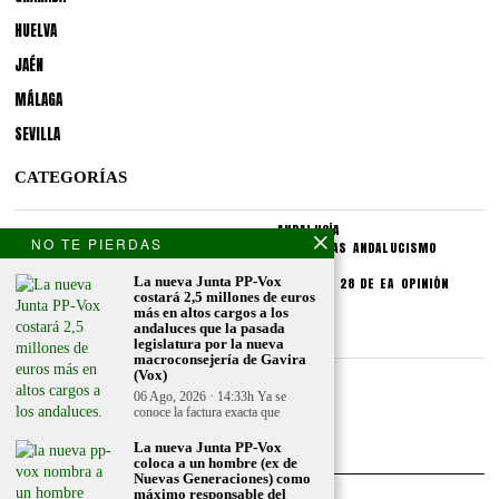
HUELVA
JAÉN
MÁLAGA
SEVILLA
CATEGORÍAS
ANDALUCÍA
NO TE PIERDAS
POLÍTICA
SOCIEDAD
CULTURA
LO PÚBLICO
PROVINCIAS
ANDALUCISMO
SECCIONES
La nueva Junta PP-Vox
SINDICATOS
CRONIQUEA
DIVULGUEA
EXPLIQUEA
LAS 28 DE EA
OPINIÓN
costará 2,5 millones de euros
más en altos cargos a los
CONDICIONES LEGALES
andaluces que la pasada
legislatura por la nueva
macroconsejería de Gavira
(Vox)
Aviso legal
06 Ago, 2026 · 14:33h Ya se
Politica de privacidad
conoce la factura exacta que
Politica de condiciones
La nueva Junta PP-Vox
coloca a un hombre (ex de
Nuevas Generaciones) como
máximo responsable del