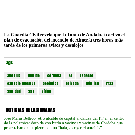
La Guardia Civil revela que la Junta de Andalucía activó el
plan de evacuación del incendio de Almería tres horas más
tarde de los primeros avisos y desalojos
Tags
andaluz
bellido
córdoba
EA
espacio
espacio andaluz
polémica
privada
pública
rrss
sanidad
sas
vídeo
NOTICIAS RELACIONADAS
José María Bellido, otro alcalde de capital andaluza del PP en el centro
de la polémica: despide con burla a vecinos y vecinas de Córdoba que
protestaban en un pleno con un “hala, a coger el autobús”