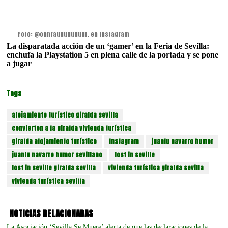
Foto: @ohhrauuuuuuuul, en Instagram
La disparatada acción de un ‘gamer’ en la Feria de Sevilla:
enchufa la Playstation 5 en plena calle de la portada y se pone
a jugar
Tags
alojamiento turístico giralda sevilla
convierten a la giralda vivienda turística
giralda alojamiento turístico
Instagram
juanlu navarro humor
juanlu navarro humor sevillano
lost in seville
lost in seville giralda sevilla
vivienda turística giralda sevilla
vivienda turística sevilla
NOTICIAS RELACIONADAS
La Asociación ‘Sevilla Se Muere’ alerta de que las declaraciones de la