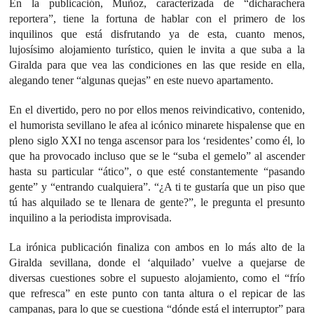
En la publicación, Muñoz, caracterizada de “dicharachera
reportera”, tiene la fortuna de hablar con el primero de los
inquilinos que está disfrutando ya de esta, cuanto menos,
lujosísimo alojamiento turístico, quien le invita a que suba a la
Giralda para que vea las condiciones en las que reside en ella,
alegando tener “algunas quejas” en este nuevo apartamento.
En el divertido, pero no por ellos menos reivindicativo, contenido,
el humorista sevillano le afea al icónico minarete hispalense que en
pleno siglo XXI no tenga ascensor para los ‘residentes’ como él, lo
que ha provocado incluso que se le “suba el gemelo” al ascender
hasta su particular “ático”, o que esté constantemente “pasando
gente” y “entrando cualquiera”. “¿A ti te gustaría que un piso que
tú has alquilado se te llenara de gente?”, le pregunta el presunto
inquilino a la periodista improvisada.
La irónica publicación finaliza con ambos en lo más alto de la
Giralda sevillana, donde el ‘alquilado’ vuelve a quejarse de
diversas cuestiones sobre el supuesto alojamiento, como el “frío
que refresca” en este punto con tanta altura o el repicar de las
campanas, para lo que se cuestiona “dónde está el interruptor” para