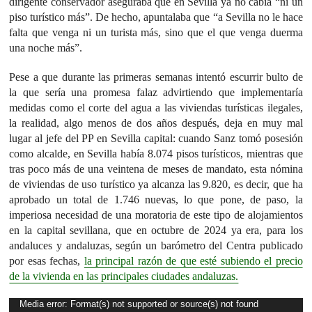
dirigente conservador aseguraba que en Sevilla ya no cabía “ni un
piso turístico más”. De hecho, apuntalaba que “a Sevilla no le hace
falta que venga ni un turista más, sino que el que venga duerma
una noche más”.
Pese a que durante las primeras semanas intentó escurrir bulto de
la que sería una promesa falaz advirtiendo que implementaría
medidas como el corte del agua a las viviendas turísticas ilegales,
la realidad, algo menos de dos años después, deja en muy mal
lugar al jefe del PP en Sevilla capital: cuando Sanz tomó posesión
como alcalde, en Sevilla había 8.074 pisos turísticos, mientras que
tras poco más de una veintena de meses de mandato, esta nómina
de viviendas de uso turístico ya alcanza las 9.820, es decir, que ha
aprobado un total de 1.746 nuevas, lo que pone, de paso, la
imperiosa necesidad de una moratoria de este tipo de alojamientos
en la capital sevillana, que en octubre de 2024 ya era, para los
andaluces y andaluzas, según un barómetro del Centra publicado
por esas fechas,
la principal razón de que esté subiendo el precio
de la vivienda en las principales ciudades andaluzas.
Reproductor
Media error: Format(s) not supported or source(s) not found