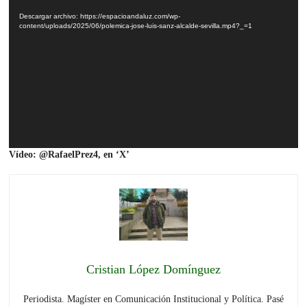
de
Descargar archivo: https://espacioandaluz.com/wp-
vídeo
content/uploads/2025/06/polemica-jose-luis-sanz-alcalde-sevilla.mp4?_=1
Vídeo: @RafaelPrez4, en ‘X’
Cristian López Domínguez
Periodista. Magíster en Comunicación Institucional y Política. Pasé