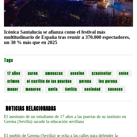
Icónica Santalucía se afianza como el festival más
multitudinario de España tras reunir a 370.000 espectadores,
un 30 % más que en 2025
Tags
17 años
aaron
amenazas
asesino
aznalcollar
celos
crimen
el castillo de las guardas
gerena
ies gerena
menor
menores
novia
Sevilla
sociedad
sucesos
NOTICIAS RELACIONADAS
El asesinato de un estudiante de 17 años a las puertas de su instituto en
Gerena (Sevilla) sacude la educación sevillana
El pueblo de Gerena (Sevilla) se echa a las calles para defender la