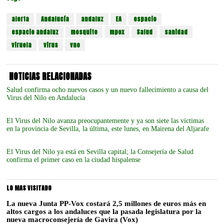
alerta
Andalucía
andaluz
EA
espacio
espacio andaluz
mosquito
mpox
Salud
sanidad
viruela
virus
vno
NOTICIAS RELACIONADAS
Salud confirma ocho nuevos casos y un nuevo fallecimiento a causa del
Virus del Nilo en Andalucía
El Virus del Nilo avanza preocupantemente y ya son siete las víctimas
en la provincia de Sevilla, la última, este lunes, en Mairena del Aljarafe
El Virus del Nilo ya está en Sevilla capital; la Consejería de Salud
confirma el primer caso en la ciudad hispalense
LO MAS VISITADO
La nueva Junta PP-Vox costará 2,5 millones de euros más en
altos cargos a los andaluces que la pasada legislatura por la
nueva macroconsejería de Gavira (Vox)