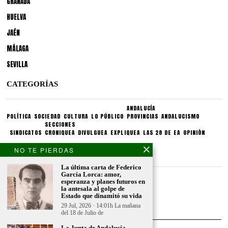
GRANADA
HUELVA
JAÉN
MÁLAGA
SEVILLA
CATEGORÍAS
ANDALUCÍA
POLÍTICA
SOCIEDAD
CULTURA
LO PÚBLICO
PROVINCIAS
ANDALUCISMO
SECCIONES
SINDICATOS
CRONIQUEA
DIVULGUEA
EXPLIQUEA
LAS 28 DE EA
OPINIÓN
NO TE PIERDAS
CONDICIONES LEGALES
La última carta de Federico
García Lorca: amor,
Aviso legal
esperanza y planes futuros en
Politica de privacidad
la antesala al golpe de
Estado que dinamitó su vida
Politica de condiciones
29 Jul, 2026 · 14:01h La mañana
del 18 de Julio de
La Junta de Andalucía