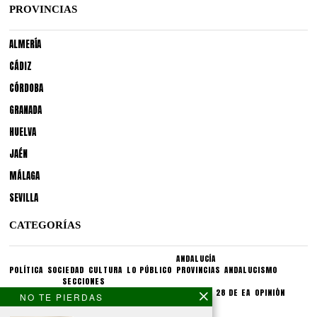
PROVINCIAS
ALMERÍA
CÁDIZ
CÓRDOBA
GRANADA
HUELVA
JAÉN
MÁLAGA
SEVILLA
CATEGORÍAS
ANDALUCÍA
POLÍTICA
SOCIEDAD
CULTURA
LO PÚBLICO
PROVINCIAS
ANDALUCISMO
SECCIONES
SINDICATOS
CRONIQUEA
DIVULGUEA
EXPLIQUEA
LAS 28 DE EA
OPINIÓN
NO TE PIERDAS