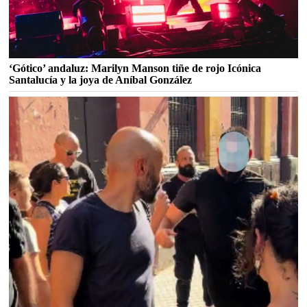
‘Gótico’ andaluz: Marilyn Manson tiñe de rojo Icónica
Santalucía y la joya de Aníbal González