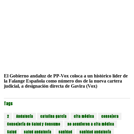
El Gobierno andaluz de PP-Vox coloca a un histórico líder de
la Falange Española como número dos de la nueva cartera
judicial, a designación directa de Gavira (Vox)
Tags
2
Andalucía
catalina garcía
cita médica
consejera
Consejería de Salud y Consumo
no acudieron a cita médica
Salud
salud andalucía
sanidad
sanidad andalucía