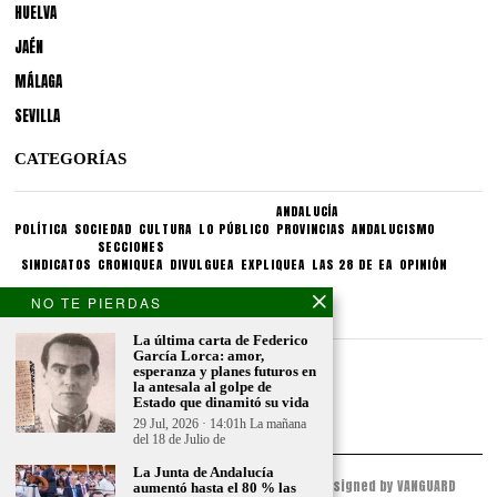
HUELVA
JAÉN
MÁLAGA
SEVILLA
CATEGORÍAS
ANDALUCÍA
POLÍTICA
SOCIEDAD
CULTURA
LO PÚBLICO
PROVINCIAS
ANDALUCISMO
SECCIONES
SINDICATOS
CRONIQUEA
DIVULGUEA
EXPLIQUEA
LAS 28 DE EA
OPINIÓN
NO TE PIERDAS
CONDICIONES LEGALES
La última carta de Federico
García Lorca: amor,
Aviso legal
esperanza y planes futuros en
Politica de privacidad
la antesala al golpe de
Estado que dinamitó su vida
Politica de condiciones
29 Jul, 2026 · 14:01h La mañana
del 18 de Julio de
La Junta de Andalucía
© 2023 - ESPACIO ANDALUZ - All Rights Reserved. Designed by VANGUARD
aumentó hasta el 80 % las