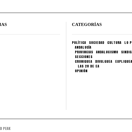
IAS
CATEGORÍAS
POLÍTICA
SOCIEDAD
CULTURA
LO P
ANDALUCÍA
PROVINCIAS
ANDALUCISMO
SINDI
SECCIONES
CRONIQUEA
DIVULGUEA
EXPLIQUE
LAS 28 DE EA
OPINIÓN
D PEAK