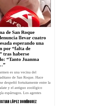
na de San Roque
denuncia llevar cuatro
resada esperando una
n por “falta de
” tras haberse
do: “Tanto Juanma
…”
armen es una vecina del
aditano de San Roque. Hace
 se despeñó fortuitamente entre la
alate y el antiguo zoológico
gía espárragos. Los agentes
ISTIAN LÓPEZ DOMÍNGUEZ