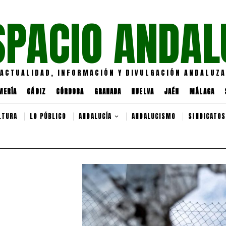
SPACIO ANDAL
ACTUALIDAD, INFORMACIÓN Y DIVULGACIÓN ANDALUZA
MERÍA
CÁDIZ
CÓRDOBA
GRANADA
HUELVA
JAÉN
MÁLAGA
LTURA
LO PÚBLICO
ANDALUCÍA
ANDALUCISMO
SINDICATOS