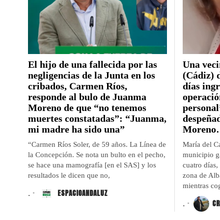
El hijo de una fallecida por las
Una veci
negligencias de la Junta en los
(Cádiz) 
cribados, Carmen Ríos,
días ing
responde al bulo de Juanma
operació
Moreno de que “no tenemos
personal
muertes constatadas”: “Juanma,
despeña
mi madre ha sido una”
Moreno
“Carmen Ríos Soler, de 59 años. La Línea de
María del C
la Concepción. Se nota un bulto en el pecho,
municipio g
se hace una mamografía [en el SAS] y los
cuatro días,
resultados le dicen que no,
zona de Alb
mientras co
.
ESPACIOANDALUZ
.
CR