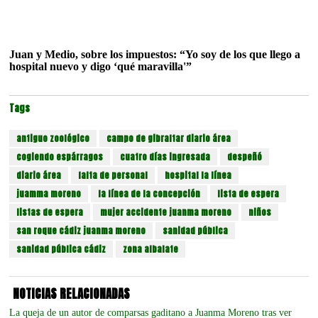
Juan y Medio, sobre los impuestos: “Yo soy de los que llego a
hospital nuevo y digo ‘qué maravilla'”
Tags
antiguo zoológico
campo de gibraltar diario área
cogiendo espárragos
cuatro días ingresada
despeñó
diario área
falta de personal
hospital la línea
juamma moreno
la línea de la concepción
lista de espera
listas de espera
mujer accidente juanma moreno
niños
san roque cádiz juanma moreno
sanidad pública
sanidad pública cádiz
zona albalate
NOTICIAS RELACIONADAS
La queja de un autor de comparsas gaditano a Juanma Moreno tras ver