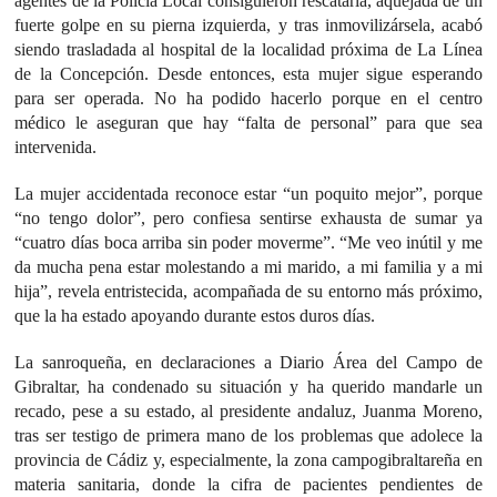
agentes de la Policía Local consiguieron rescatarla, aquejada de un
fuerte golpe en su pierna izquierda, y tras inmovilizársela, acabó
siendo trasladada al hospital de la localidad próxima de La Línea
de la Concepción. Desde entonces, esta mujer sigue esperando
para ser operada. No ha podido hacerlo porque en el centro
médico le aseguran que hay “falta de personal” para que sea
intervenida.
La mujer accidentada reconoce estar “un poquito mejor”, porque
“no tengo dolor”, pero confiesa sentirse exhausta de sumar ya
“cuatro días boca arriba sin poder moverme”. “Me veo inútil y me
da mucha pena estar molestando a mi marido, a mi familia y a mi
hija”, revela entristecida, acompañada de su entorno más próximo,
que la ha estado apoyando durante estos duros días.
La sanroqueña, en declaraciones a Diario Área del Campo de
Gibraltar, ha condenado su situación y ha querido mandarle un
recado, pese a su estado, al presidente andaluz, Juanma Moreno,
tras ser testigo de primera mano de los problemas que adolece la
provincia de Cádiz y, especialmente, la zona campogibraltareña en
materia sanitaria, donde la cifra de pacientes pendientes de