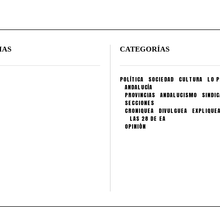
IAS
CATEGORÍAS
POLÍTICA
SOCIEDAD
CULTURA
LO P
ANDALUCÍA
PROVINCIAS
ANDALUCISMO
SINDI
SECCIONES
CRONIQUEA
DIVULGUEA
EXPLIQUE
LAS 28 DE EA
OPINIÓN