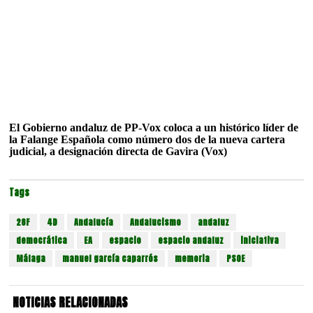
El Gobierno andaluz de PP-Vox coloca a un histórico líder de
la Falange Española como número dos de la nueva cartera
judicial, a designación directa de Gavira (Vox)
Tags
28F
4D
Andalucía
Andalucismo
andaluz
democrática
EA
espacio
espacio andaluz
iniciativa
Málaga
manuel garcía caparrós
memoria
PSOE
NOTICIAS RELACIONADAS