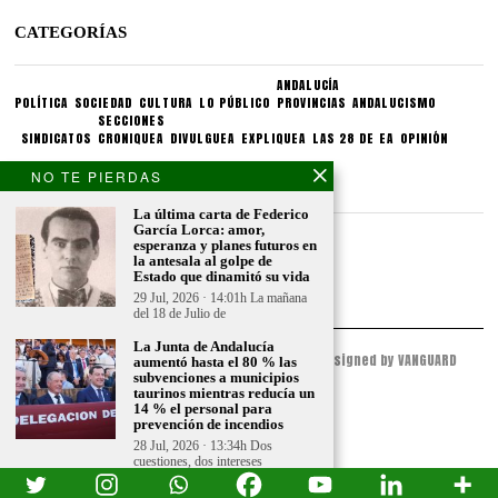
CATEGORÍAS
ANDALUCÍA
POLÍTICA
SOCIEDAD
CULTURA
LO PÚBLICO
PROVINCIAS
ANDALUCISMO
SECCIONES
SINDICATOS
CRONIQUEA
DIVULGUEA
EXPLIQUEA
LAS 28 DE EA
OPINIÓN
NO TE PIERDAS
CONDICIONES LEGALES
La última carta de Federico
García Lorca: amor,
Aviso legal
esperanza y planes futuros en
Politica de privacidad
la antesala al golpe de
Estado que dinamitó su vida
Politica de condiciones
29 Jul, 2026 · 14:01h La mañana
del 18 de Julio de
La Junta de Andalucía
© 2023 - ESPACIO ANDALUZ - All Rights Reserved. Designed by VANGUARD
aumentó hasta el 80 % las
PEAK
subvenciones a municipios
taurinos mientras reducía un
14 % el personal para
prevención de incendios
28 Jul, 2026 · 13:34h Dos
cuestiones, dos intereses
completamente adversos, una