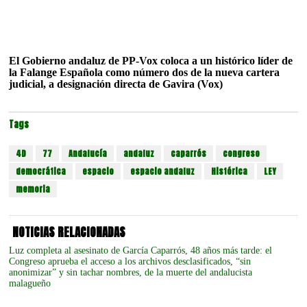
El Gobierno andaluz de PP-Vox coloca a un histórico líder de
la Falange Española como número dos de la nueva cartera
judicial, a designación directa de Gavira (Vox)
Tags
4D
77
Andalucía
andaluz
caparrós
congreso
democrática
espacio
espacio andaluz
Histórica
LEY
memoria
NOTICIAS RELACIONADAS
Luz completa al asesinato de García Caparrós, 48 años más tarde: el
Congreso aprueba el acceso a los archivos desclasificados, “sin
anonimizar” y sin tachar nombres, de la muerte del andalucista
malagueño