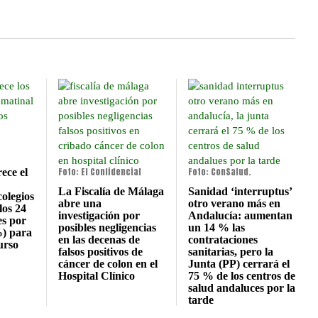
Foto: El Confidencial
Foto: ConSalud.
ece el
La Fiscalía de Málaga
Sanidad ‘interruptus’
colegios
abre una
otro verano más en
los 24
investigación por
Andalucía: aumentan
es por
posibles negligencias
un 14 % las
) para
en las decenas de
contrataciones
urso
falsos positivos de
sanitarias, pero la
cáncer de colon en el
Junta (PP) cerrará el
Hospital Clínico
75 % de los centros de
salud andaluces por la
tarde