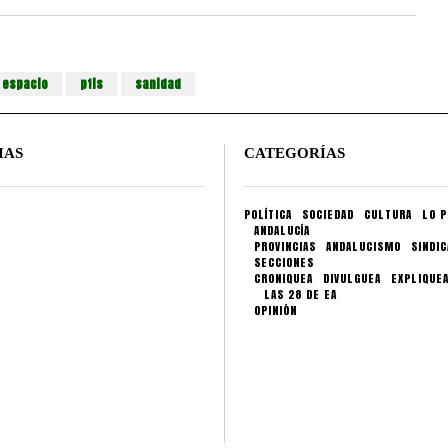
espacio
ptis
sanidad
IAS
CATEGORÍAS
POLÍTICA
SOCIEDAD
CULTURA
LO P
ANDALUCÍA
PROVINCIAS
ANDALUCISMO
SINDI
SECCIONES
CRONIQUEA
DIVULGUEA
EXPLIQUE
LAS 28 DE EA
OPINIÓN