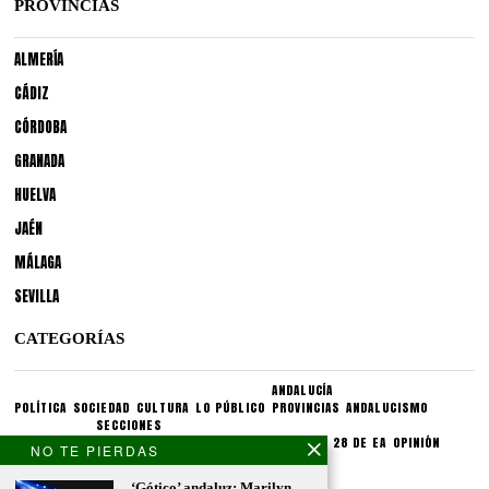
PROVINCIAS
ALMERÍA
CÁDIZ
CÓRDOBA
GRANADA
HUELVA
JAÉN
MÁLAGA
SEVILLA
CATEGORÍAS
ANDALUCÍA
POLÍTICA
SOCIEDAD
CULTURA
LO PÚBLICO
PROVINCIAS
ANDALUCISMO
SECCIONES
SINDICATOS
CRONIQUEA
DIVULGUEA
EXPLIQUEA
LAS 28 DE EA
OPINIÓN
NO TE PIERDAS
CONDICIONES LEGALES
‘Gótico’ andaluz: Marilyn