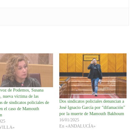
avoz de Podemos, Susana
, nueva víctima de las
Dos sindicatos policiales denuncian a
s de sindicatos policiales de
José Ignacio García por “difamación”
 en el caso de Mamouth
por la muerte de Mamouth Bakhoum
m
16/01/2025
025
En «ANDALUCÍA»
EVILLA»