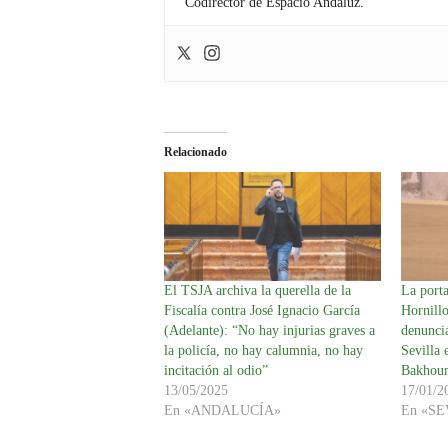
Codirector de Espacio Andaluz.
Relacionado
El TSJA archiva la querella de la
La port
Fiscalía contra José Ignacio García
Hornillo
(Adelante): “No hay injurias graves a
denuncia
la policía, no hay calumnia, no hay
Sevilla
incitación al odio”
Bakhou
13/05/2025
17/01/2
En «ANDALUCÍA»
En «S