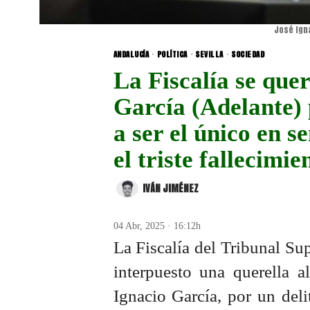
José Ign
ANDALUCÍA
·
POLÍTICA
·
SEVILLA
·
SOCIEDAD
La Fiscalía se quer
García (Adelante)
a ser el único en s
el triste fallecimie
IVÁN JIMÉNEZ
04 Abr, 2025 · 16:12h
La Fiscalía del Tribunal Su
interpuesto una querella a
Ignacio García, por un deli