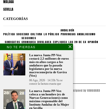
MÁLAGA
SEVILLA
CATEGORÍAS
ANDALUCÍA
POLÍTICA
SOCIEDAD
CULTURA
LO PÚBLICO
PROVINCIAS
ANDALUCISMO
SECCIONES
SINDICATOS
CRONIQUEA
DIVULGUEA
EXPLIQUEA
LAS 28 DE EA
OPINIÓN
NO TE PIERDAS
CONDICIONES LEGALES
La nueva Junta PP-Vox
costará 2,5 millones de euros
más en altos cargos a los
Aviso legal
andaluces que la pasada
Politica de privacidad
legislatura por la nueva
macroconsejería de Gavira
Politica de condiciones
(Vox)
06 Ago, 2026 · 14:33h Ya se
conoce la factura exacta que
© 2023 - ESPACIO ANDALUZ - All Rights Reserved. Designed by VANGUARD
La nueva Junta PP-Vox
PEAK
coloca a un hombre (ex de
Nuevas Generaciones) como
máximo responsable del
Instituto Andaluz de la Mujer
en Sevilla