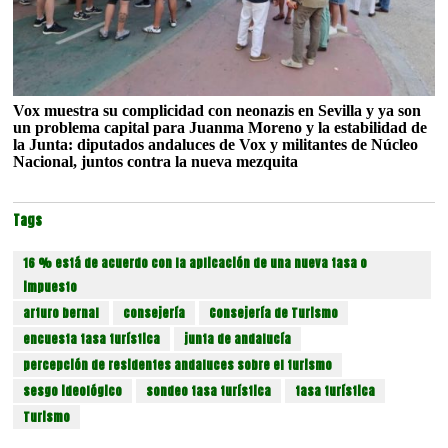
Vox muestra su complicidad con neonazis en Sevilla y ya son
un problema capital para Juanma Moreno y la estabilidad de
la Junta: diputados andaluces de Vox y militantes de Núcleo
Nacional, juntos contra la nueva mezquita
Tags
16 % está de acuerdo con la aplicación de una nueva tasa o
impuesto
arturo bernal
consejería
Consejería de Turismo
encuesta tasa turística
junta de andalucía
percepción de residentes andaluces sobre el turismo
sesgo ideológico
sondeo tasa turística
tasa turística
Turismo