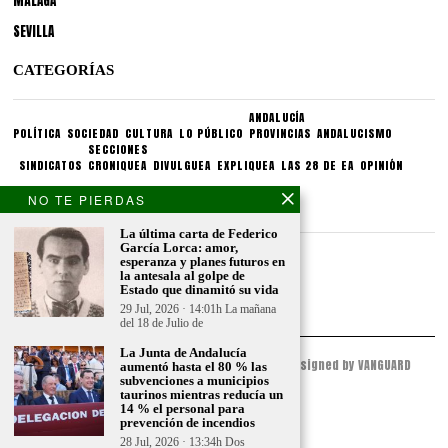
MÁLAGA
SEVILLA
CATEGORÍAS
ANDALUCÍA
POLÍTICA
SOCIEDAD
CULTURA
LO PÚBLICO
PROVINCIAS
ANDALUCISMO
SECCIONES
SINDICATOS
CRONIQUEA
DIVULGUEA
EXPLIQUEA
LAS 28 DE EA
OPINIÓN
NO TE PIERDAS
CONDICIONES LEGALES
La última carta de Federico
García Lorca: amor,
Aviso legal
esperanza y planes futuros en
Politica de privacidad
la antesala al golpe de
Estado que dinamitó su vida
Politica de condiciones
29 Jul, 2026 · 14:01h La mañana
del 18 de Julio de
La Junta de Andalucía
© 2023 - ESPACIO ANDALUZ - All Rights Reserved. Designed by VANGUARD
aumentó hasta el 80 % las
PEAK
subvenciones a municipios
taurinos mientras reducía un
14 % el personal para
prevención de incendios
28 Jul, 2026 · 13:34h Dos