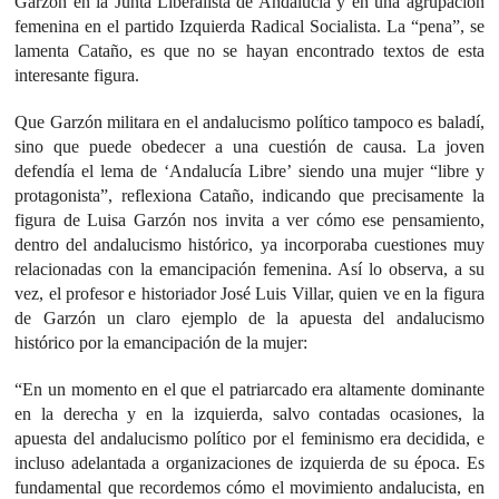
Garzón en la Junta Liberalista de Andalucía y en una agrupación
femenina en el partido Izquierda Radical Socialista. La “pena”, se
lamenta Cataño, es que no se hayan encontrado textos de esta
interesante figura.
Que Garzón militara en el andalucismo político tampoco es baladí,
sino que puede obedecer a una cuestión de causa. La joven
defendía el lema de ‘Andalucía Libre’ siendo una mujer “libre y
protagonista”, reflexiona Cataño, indicando que precisamente la
figura de Luisa Garzón nos invita a ver cómo ese pensamiento,
dentro del andalucismo histórico, ya incorporaba cuestiones muy
relacionadas con la emancipación femenina. Así lo observa, a su
vez, el profesor e historiador José Luis Villar, quien ve en la figura
de Garzón un claro ejemplo de la apuesta del andalucismo
histórico por la emancipación de la mujer:
“En un momento en el que el patriarcado era altamente dominante
en la derecha y en la izquierda, salvo contadas ocasiones, la
apuesta del andalucismo político por el feminismo era decidida, e
incluso adelantada a organizaciones de izquierda de su época. Es
fundamental que recordemos cómo el movimiento andalucista, en