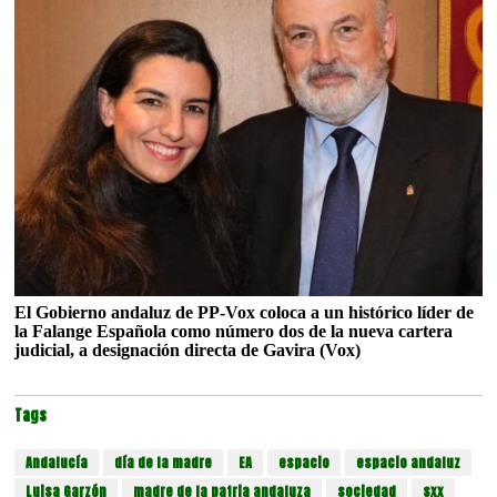
El Gobierno andaluz de PP-Vox coloca a un histórico líder de
la Falange Española como número dos de la nueva cartera
judicial, a designación directa de Gavira (Vox)
Tags
Andalucía
día de la madre
EA
espacio
espacio andaluz
Luisa Garzón
madre de la patria andaluza
sociedad
sxx