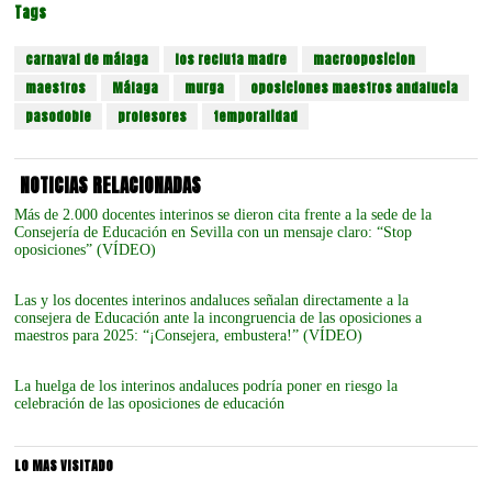
Tags
carnaval de málaga
los recluta madre
macrooposicion
maestros
Málaga
murga
oposiciones maestros andalucia
pasodoble
profesores
temporalidad
NOTICIAS RELACIONADAS
Más de 2.000 docentes interinos se dieron cita frente a la sede de la
Consejería de Educación en Sevilla con un mensaje claro: “Stop
oposiciones” (VÍDEO)
Las y los docentes interinos andaluces señalan directamente a la
consejera de Educación ante la incongruencia de las oposiciones a
maestros para 2025: “¡Consejera, embustera!” (VÍDEO)
La huelga de los interinos andaluces podría poner en riesgo la
celebración de las oposiciones de educación
LO MAS VISITADO