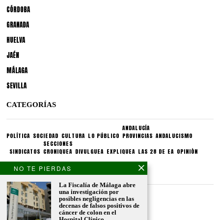
CÓRDOBA
GRANADA
HUELVA
JAÉN
MÁLAGA
SEVILLA
CATEGORÍAS
ANDALUCÍA
POLÍTICA
SOCIEDAD
CULTURA
LO PÚBLICO
PROVINCIAS
ANDALUCISMO
SECCIONES
SINDICATOS
CRONIQUEA
DIVULGUEA
EXPLIQUEA
LAS 28 DE EA
OPINIÓN
NO TE PIERDAS
CONDICIONES LEGALES
La Fiscalía de Málaga abre
una investigación por
Aviso legal
posibles negligencias en las
Politica de privacidad
decenas de falsos positivos de
cáncer de colon en el
Politica de condiciones
Hospital Clínico