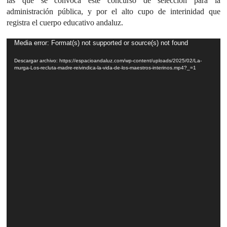
las que se convoca este concurso de selección para la
administración pública, y por el alto cupo de interinidad que
registra el cuerpo educativo andaluz.
Reproductor
Media error: Format(s) not supported or source(s) not found
de
Descargar archivo: https://espacioandaluz.com/wp-content/uploads/2025/02/La-
vídeo
murga-Los-recluta-madre-reivindica-la-vida-de-los-maestros-interinos.mp4?_=1