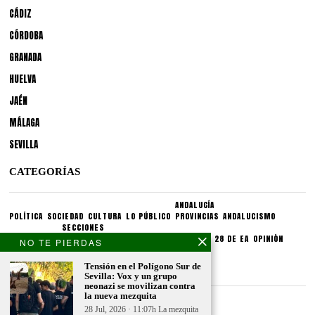
CÁDIZ
CÓRDOBA
GRANADA
HUELVA
JAÉN
MÁLAGA
SEVILLA
CATEGORÍAS
ANDALUCÍA
POLÍTICA
SOCIEDAD
CULTURA
LO PÚBLICO
PROVINCIAS
ANDALUCISMO
SECCIONES
SINDICATOS
CRONIQUEA
DIVULGUEA
EXPLIQUEA
LAS 28 DE EA
OPINIÓN
NO TE PIERDAS
CONDICIONES LEGALES
Tensión en el Polígono Sur de
Sevilla: Vox y un grupo
neonazi se movilizan contra
la nueva mezquita
Aviso legal
28 Jul, 2026 · 11:07h La mezquita