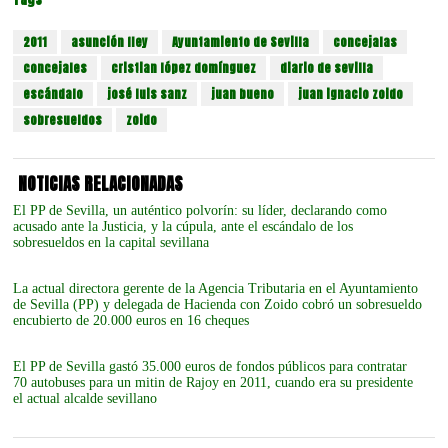
2011
asunción fley
Ayuntamiento de Sevilla
concejalas
concejales
cristian lópez domínguez
diario de sevilla
escándalo
josé luis sanz
juan bueno
juan ignacio zoido
sobresueldos
zoido
NOTICIAS RELACIONADAS
El PP de Sevilla, un auténtico polvorín: su líder, declarando como
acusado ante la Justicia, y la cúpula, ante el escándalo de los
sobresueldos en la capital sevillana
La actual directora gerente de la Agencia Tributaria en el Ayuntamiento
de Sevilla (PP) y delegada de Hacienda con Zoido cobró un sobresueldo
encubierto de 20.000 euros en 16 cheques
El PP de Sevilla gastó 35.000 euros de fondos públicos para contratar
70 autobuses para un mitin de Rajoy en 2011, cuando era su presidente
el actual alcalde sevillano