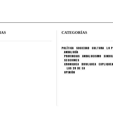
IAS
CATEGORÍAS
POLÍTICA
SOCIEDAD
CULTURA
LO P
ANDALUCÍA
PROVINCIAS
ANDALUCISMO
SINDI
SECCIONES
CRONIQUEA
DIVULGUEA
EXPLIQUE
LAS 28 DE EA
OPINIÓN