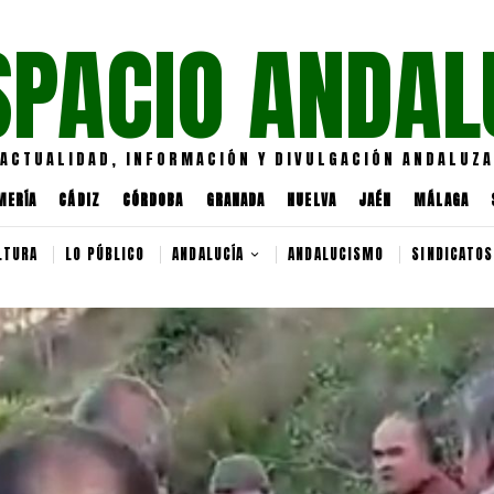
SPACIO ANDAL
ACTUALIDAD, INFORMACIÓN Y DIVULGACIÓN ANDALUZA
MERÍA
CÁDIZ
CÓRDOBA
GRANADA
HUELVA
JAÉN
MÁLAGA
LTURA
LO PÚBLICO
ANDALUCÍA
ANDALUCISMO
SINDICATOS