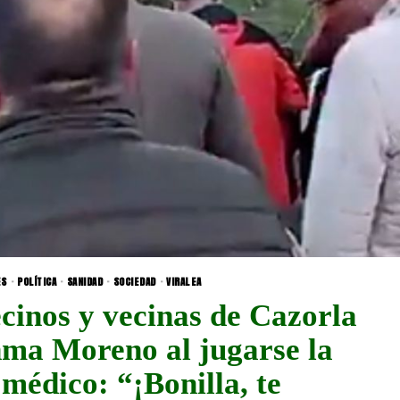
ES
·
POLÍTICA
·
SANIDAD
·
SOCIEDAD
·
VIRALEA
ecinos y vecinas de Cazorla
nma Moreno al jugarse la
 médico: “¡Bonilla, te