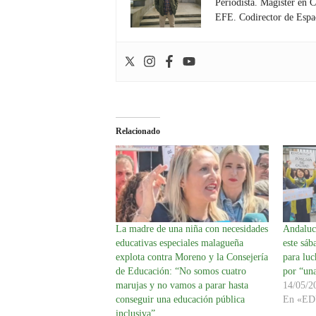
Periodista. Magíster en 
EFE. Codirector de Espa
Relacionado
La madre de una niña con necesidades
Andalucí
educativas especiales malagueña
este sáb
explota contra Moreno y la Consejería
para luc
de Educación: “No somos cuatro
por “una
marujas y no vamos a parar hasta
14/05/2
conseguir una educación pública
En «E
inclusiva”