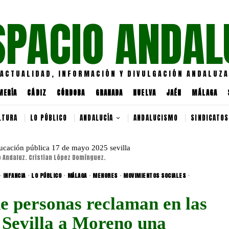
SPACIO ANDAL
ACTUALIDAD, INFORMACIÓN Y DIVULGACIÓN ANDALUZA
MERÍA
CÁDIZ
CÓRDOBA
GRANADA
HUELVA
JAÉN
MÁLAGA
LTURA
LO PÚBLICO
ANDALUCÍA
ANDALUCISMO
SINDICATOS
o Andaluz. Cristian López Domínguez.
·
INFANCIA
·
LO PÚBLICO
·
MÁLAGA
·
MENORES
·
MOVIMIENTOS SOCIALES
·
e personas reclaman en las
 Sevilla a Moreno una