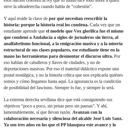
esos barrios celebren al rey que lo fundó dice todo sobre a quién
sirve la ultraderecha cuando habla de “cohesión”.
Y aquí reside la clave de
por qué necesitan reescribir la
historia: porque la historia real los condena.
Cada vez que un
estudiante aprende que
el modelo que Vox glorifica fue el mismo
que condenó a Andalucía a siglos de jornaleros sin tierra, al
analfabetismo funcional, a la emigración masiva y a la miseria
estructural de sus clases populares, ese estudiante tiene en la
mano las herramientas para desmontar el discurso ultra.
Por
eso hablan de caballeros y llaves de ciudades, y no de
deportaciones masivas. Por eso el material didáctico expone una
postal nostálgica, y no la historia crítica que nos explicaría quiénes
somos y cómo llegamos hasta aquí. La ignorancia es la condición
de posibilidad del fascismo. Siempre lo fue, y siempre lo será.
La extrema derecha sevillana dice que está consiguiendo sus
objetivos “poco a poco, sin prisas pero sin pausas”. Y ahí,
lamentablemente, sí que llevan razón.
Avanzan con la
colaboración necesaria y silenciosa del alcalde José Luis Sanz.
Ya son tres años en los que el PP blanquea este avance y lo