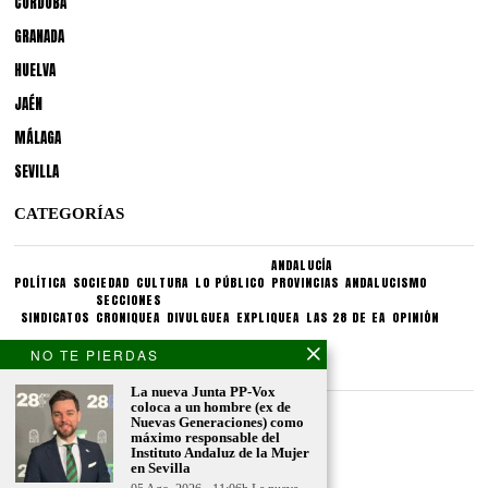
CÓRDOBA
GRANADA
HUELVA
JAÉN
MÁLAGA
SEVILLA
CATEGORÍAS
ANDALUCÍA
POLÍTICA
SOCIEDAD
CULTURA
LO PÚBLICO
PROVINCIAS
ANDALUCISMO
SECCIONES
SINDICATOS
CRONIQUEA
DIVULGUEA
EXPLIQUEA
LAS 28 DE EA
OPINIÓN
NO TE PIERDAS
CONDICIONES LEGALES
La nueva Junta PP-Vox
coloca a un hombre (ex de
Aviso legal
Nuevas Generaciones) como
Politica de privacidad
máximo responsable del
Instituto Andaluz de la Mujer
Politica de condiciones
en Sevilla