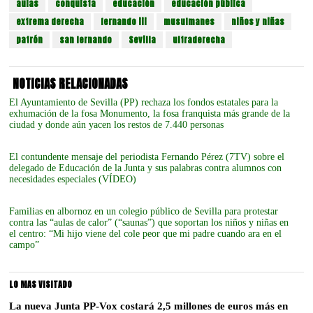
aulas
conquista
educación
educación pública
extrema derecha
fernando iii
musulmanes
niños y niñas
patrón
san fernando
Sevilla
ultraderecha
NOTICIAS RELACIONADAS
El Ayuntamiento de Sevilla (PP) rechaza los fondos estatales para la
exhumación de la fosa Monumento, la fosa franquista más grande de la
ciudad y donde aún yacen los restos de 7.440 personas
El contundente mensaje del periodista Fernando Pérez (7TV) sobre el
delegado de Educación de la Junta y sus palabras contra alumnos con
necesidades especiales (VÍDEO)
Familias en albornoz en un colegio público de Sevilla para protestar
contra las “aulas de calor” (“saunas”) que soportan los niños y niñas en
el centro: “Mi hijo viene del cole peor que mi padre cuando ara en el
campo”
LO MAS VISITADO
La nueva Junta PP-Vox costará 2,5 millones de euros más en