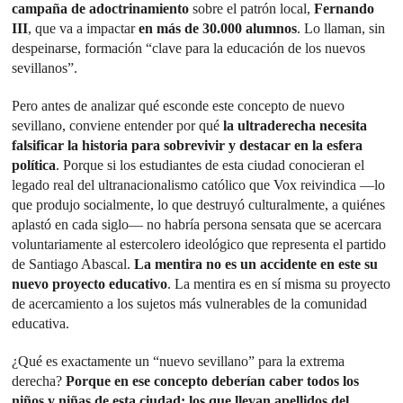
campaña de adoctrinamiento
sobre el patrón local,
Fernando
III
, que va a impactar
en más de 30.000 alumnos
. Lo llaman, sin
despeinarse, formación “clave para la educación de los nuevos
sevillanos”.
Pero antes de analizar qué esconde este concepto de nuevo
sevillano, conviene entender por qué
la ultraderecha necesita
falsificar la historia para sobrevivir y destacar en la esfera
política
. Porque si los estudiantes de esta ciudad conocieran el
legado real del ultranacionalismo católico que Vox reivindica —lo
que produjo socialmente, lo que destruyó culturalmente, a quiénes
aplastó en cada siglo— no habría persona sensata que se acercara
voluntariamente al estercolero ideológico que representa el partido
de Santiago Abascal.
La mentira no es un accidente en este su
nuevo proyecto educativo
. La mentira es en sí misma su proyecto
de acercamiento a los sujetos más vulnerables de la comunidad
educativa.
¿Qué es exactamente un “nuevo sevillano” para la extrema
derecha?
Porque en ese concepto deberían caber todos los
niños y niñas de esta ciudad: los que llevan apellidos del