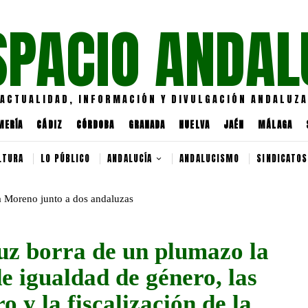
SPACIO ANDAL
ACTUALIDAD, INFORMACIÓN Y DIVULGACIÓN ANDALUZA
MERÍA
CÁDIZ
CÓRDOBA
GRANADA
HUELVA
JAÉN
MÁLAGA
LTURA
LO PÚBLICO
ANDALUCÍA
ANDALUCISMO
SINDICATOS
uz borra de un plumazo la
e igualdad de género, las
o y la fiscalización de la