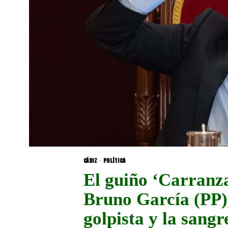
CÁDIZ
·
POLÍTICA
El guiño ‘Carranza
Bruno García (PP)
golpista y la sangr