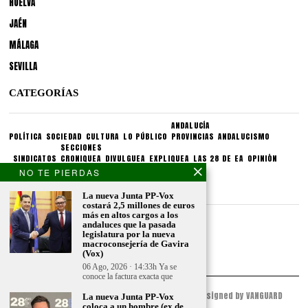
HUELVA
JAÉN
MÁLAGA
SEVILLA
CATEGORÍAS
ANDALUCÍA
POLÍTICA
SOCIEDAD
CULTURA
LO PÚBLICO
PROVINCIAS
ANDALUCISMO
SECCIONES
SINDICATOS
CRONIQUEA
DIVULGUEA
EXPLIQUEA
LAS 28 DE EA
OPINIÓN
NO TE PIERDAS
CONDICIONES LEGALES
La nueva Junta PP-Vox
costará 2,5 millones de euros
más en altos cargos a los
Aviso legal
andaluces que la pasada
Politica de privacidad
legislatura por la nueva
macroconsejería de Gavira
Politica de condiciones
(Vox)
06 Ago, 2026 · 14:33h Ya se
conoce la factura exacta que
© 2023 - ESPACIO ANDALUZ - All Rights Reserved. Designed by VANGUARD
La nueva Junta PP-Vox
PEAK
coloca a un hombre (ex de