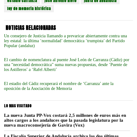
estadio carranza
jose antonio nieto
junta de andalucía
ley de memoria histórica
NOTICIAS RELACIONADAS
Un consejero de Justicia llamando a prevaricar abiertamente contra una
ley estatal: la última ‘normalidad’ democrática ‘trumpista’ del Partido
Popular (andaluz)
El cambio de nomenclatura al puente José León de Carranza (Cádiz) por
una “necesidad democrática” suma nuevas propuestas, desde ‘Puente de
los Astilleros’ a ‘Rafel Alberti’
El estadio del Cádiz recuperará el nombre de ‘Carranza’ ante la
oposición de la Asociación de Memoria
LO MAS VISITADO
La nueva Junta PP-Vox costará 2,5 millones de euros más en
altos cargos a los andaluces que la pasada legislatura por la
nueva macroconsejería de Gavira (Vox)
La Fiscalía Superior de Andalucía archiva las dos últimas