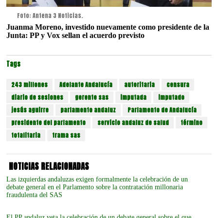
Foto: Antena 3 Noticias.
Juanma Moreno, investido nuevamente como presidente de la
Junta: PP y Vox sellan el acuerdo previsto
Tags
243 millones
Adelante Andalucía
autoritaria
censura
diario de sesiones
gerente sas
imputada
imputado
jesús aguirre
parlamento andaluz
Parlamento de Andalucía
presidente del parlamento
servicio andaluz de salud
término
totalitaria
trama sas
NOTICIAS RELACIONADAS
Las izquierdas andaluzas exigen formalmente la celebración de un
debate general en el Parlamento sobre la contratación millonaria
fraudulenta del SAS
El PP andaluz veta la celebración de un debate general sobre el que