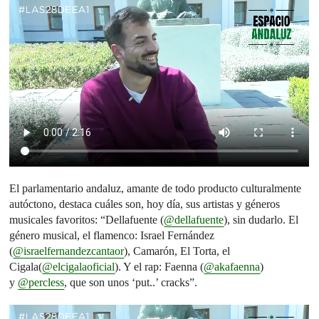
El parlamentario andaluz, amante de todo producto culturalmente
autóctono, destaca cuáles son, hoy día, sus artistas y géneros
musicales favoritos: “Dellafuente (
@dellafuente
), sin dudarlo. El
género musical, el flamenco: Israel Fernández
(
@israelfernandezcantaor
), Camarón, El Torta, el
Cigala(
@elcigalaoficial
). Y el rap: Faenna (
@akafaenna
)
y
@percless
, que son unos ‘put..’ cracks”.