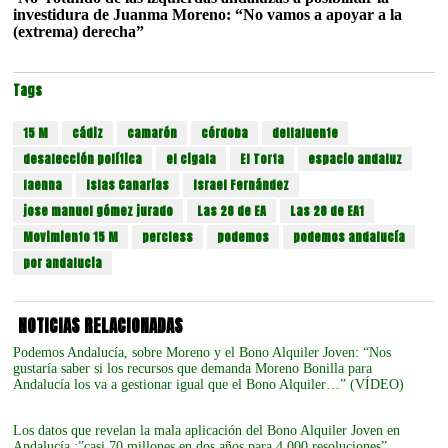
investidura de Juanma Moreno: “No vamos a apoyar a la
(extrema) derecha”
Tags
15 M
cádiz
camarón
córdoba
dellafuente
desafección política
el cigala
El Torta
espacio andaluz
faenna
Islas Canarias
Israel Fernández
jose manuel gómez jurado
Las 28 de EA
Las 28 de EA1
Movimiento 15 M
percless
podemos
podemos andalucía
por andalucia
NOTICIAS RELACIONADAS
Podemos Andalucía, sobre Moreno y el Bono Alquiler Joven: “Nos
gustaría saber si los recursos que demanda Moreno Bonilla para
Andalucía los va a gestionar igual que el Bono Alquiler…” (VÍDEO)
Los datos que revelan la mala aplicación del Bono Alquiler Joven en
Andalucía :”casi 70 millones en dos años para 4.000 resoluciones”