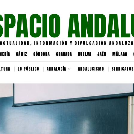
SPACIO ANDAL
ACTUALIDAD, INFORMACIÓN Y DIVULGACIÓN ANDALUZA
MERÍA
CÁDIZ
CÓRDOBA
GRANADA
HUELVA
JAÉN
MÁLAGA
LTURA
LO PÚBLICO
ANDALUCÍA
ANDALUCISMO
SINDICATOS