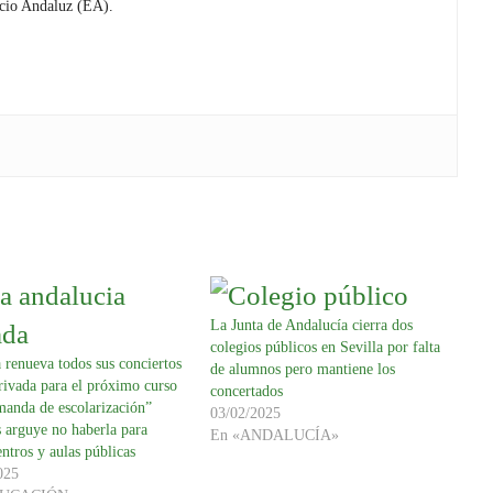
cio Andaluz (EA).
La Junta de Andalucía cierra dos
colegios públicos en Sevilla por falta
 renueva todos sus conciertos
de alumnos pero mantiene los
rivada para el próximo curso
concertados
manda de escolarización”
03/02/2025
 arguye no haberla para
En «ANDALUCÍA»
entros y aulas públicas
025