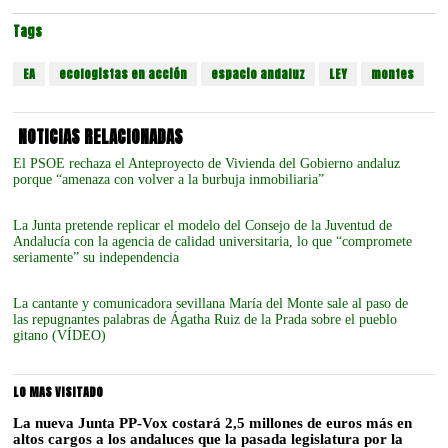
Tags
EA
ecologistas en acción
espacio andaluz
LEY
montes
NOTICIAS RELACIONADAS
El PSOE rechaza el Anteproyecto de Vivienda del Gobierno andaluz
porque “amenaza con volver a la burbuja inmobiliaria”
La Junta pretende replicar el modelo del Consejo de la Juventud de
Andalucía con la agencia de calidad universitaria, lo que “compromete
seriamente” su independencia
La cantante y comunicadora sevillana María del Monte sale al paso de
las repugnantes palabras de Ágatha Ruiz de la Prada sobre el pueblo
gitano (VÍDEO)
LO MAS VISITADO
La nueva Junta PP-Vox costará 2,5 millones de euros más en
altos cargos a los andaluces que la pasada legislatura por la