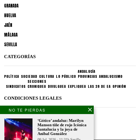
GRANADA
HUELVA
JAÉN
MÁLAGA
SEVILLA
CATEGORÍAS
ANDALUCÍA
POLÍTICA
SOCIEDAD
CULTURA
LO PÚBLICO
PROVINCIAS
ANDALUCISMO
SECCIONES
SINDICATOS
CRONIQUEA
DIVULGUEA
EXPLIQUEA
LAS 28 DE EA
OPINIÓN
CONDICIONES LEGALES
NO TE PIERDAS
Aviso legal
‘Gótico’ andaluz: Marilyn
Politica de privacidad
Manson tiñe de rojo Icónica
Politica de condiciones
Santalucía y la joya de
Aníbal González
09 Jul, 2026 · 11:31h Sevilla