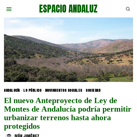
ESPACIO ANDALUZ
ANDALUCÍA
·
LO PÚBLICO
·
MOVIMIENTOS SOCIALES
·
SOCIEDAD
El nuevo Anteproyecto de Ley de
Montes de Andalucía podría permitir
urbanizar terrenos hasta ahora
protegidos
IVÁN JIMÉNEZ