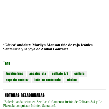
‘Gótico’ andaluz: Marilyn Manson tiñe de rojo Icónica
Santalucía y la joya de Aníbal González
Tags
Andalucismo
andalucista
califato 3/4
cultura
espacio andaluz
icónica santalucía
música
NOTICIAS RELACIONADAS
‘Bulería’ andalucista en Sevilla: el flamenco fusión de Califato 3/4 y La
Plazuela conquistan Icónica Santalucía