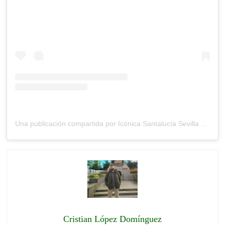
Una publicación compartida por Icónica Santalucía Sevilla Fest (@iconicasantaluciafest)
Cristian López Domínguez