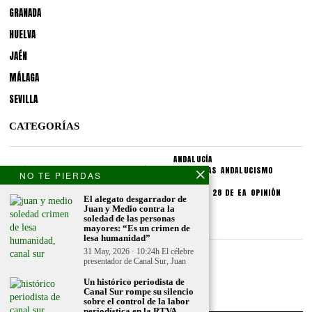
GRANADA
HUELVA
JAÉN
MÁLAGA
SEVILLA
CATEGORÍAS
ANDALUCÍA
POLÍTICA
SOCIEDAD
CULTURA
LO PÚBLICO
PROVINCIAS
ANDALUCISMO
NO TE PIERDAS
SECCIONES
SINDICATOS
CRONIQUEA
DIVULGUEA
EXPLIQUEA
LAS 28 DE EA
OPINIÓN
El alegato desgarrador de
Juan y Medio contra la
soledad de las personas
CONDICIONES LEGALES
mayores: “Es un crimen de
lesa humanidad”
31 May, 2026 · 10:24h El célebre
Aviso legal
presentador de Canal Sur, Juan
Politica de privacidad
Un histórico periodista de
Politica de condiciones
Canal Sur rompe su silencio
sobre el control de la labor
periodística en la RTVA