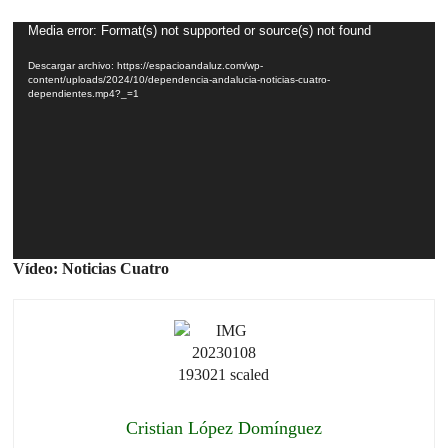
Reproductor
Media error: Format(s) not supported or source(s) not found
de
Descargar archivo: https://espacioandaluz.com/wp-
vídeo
content/uploads/2024/10/dependencia-andalucia-noticias-cuatro-
dependientes.mp4?_=1
Vídeo: Noticias Cuatro
Cristian López Domínguez