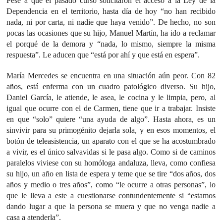
Pese a que el pasado curso solicitaron el acceso a la Ley de la
Dependencia en el territorio, hasta día de hoy “no han recibido
nada, ni por carta, ni nadie que haya venido”. De hecho, no son
pocas las ocasiones que su hijo, Manuel Martín, ha ido a reclamar
el porqué de la demora y “nada, lo mismo, siempre la misma
respuesta”. Le aducen que “está por ahí y que está en espera”.
María Mercedes se encuentra en una situación aún peor. Con 82
años, está enferma con un cuadro patológico diverso. Su hijo,
Daniel García, le atiende, le asea, le cocina y le limpia, pero, al
igual que ocurre con el de Carmen, tiene que ir a trabajar. Insiste
en que “solo” quiere “una ayuda de algo”. Hasta ahora, es un
sinvivir para su primogénito dejarla sola, y en esos momentos, el
botón de teleasistencia, un aparato con el que se ha acostumbrado
a vivir, es el único salvavidas si le pasa algo. Como si de caminos
paralelos viviese con su homóloga andaluza, lleva, como confiesa
su hijo, un año en lista de espera y teme que se tire “dos años, dos
años y medio o tres años”, como “le ocurre a otras personas”, lo
que le lleva a este a cuestionarse contundentemente si “estamos
dando lugar a que la persona se muera y que no venga nadie a
casa a atenderla”.