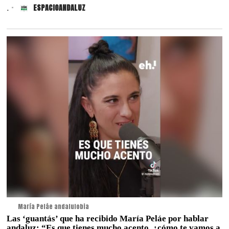
.
ESPACIOANDALUZ
María Peláe andalufobia
Las ‘guantás’ que ha recibido María Peláe por hablar
andaluz: “Es que tienes mucho acento, ¿cómo te vamos a