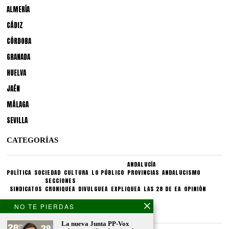
ALMERÍA
CÁDIZ
CÓRDOBA
GRANADA
HUELVA
JAÉN
MÁLAGA
SEVILLA
CATEGORÍAS
ANDALUCÍA
POLÍTICA
SOCIEDAD
CULTURA
LO PÚBLICO
PROVINCIAS
ANDALUCISMO
SECCIONES
SINDICATOS
CRONIQUEA
DIVULGUEA
EXPLIQUEA
LAS 28 DE EA
OPINIÓN
NO TE PIERDAS
CONDICIONES LEGALES
La nueva Junta PP-Vox