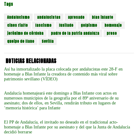
Tags
Andalucismo
andalucistas
apresado
blas infante
cines rialto
fascismo
fusilado
golpismo
homenaje
jerónimo de córdoba
padre de la patria andaluza
preso
queipo de llano
Sevilla
NOTICIAS RELACIONADAS
Así ha inmortalizado la placa colocada por andalucistas este 28-F en
homenaje a Blas Infante la creadora de contenido más viral sobre
patrimonio sevillano (VÍDEO)
Andalucía homenajeará este domingo a Blas Infante con actos en
numerosos municipios de la geografía por el 89º aniversario de su
asesinato; dos de ellos, en Sevilla, rendirán tributo en lugares de
‘memoria histórica’ para Infante
El PP de Andalucía, el invitado no deseado en el tradicional acto-
homenaje a Blas Infante por su asesinato y del que la Junta de Andalucía
decidió borrarse