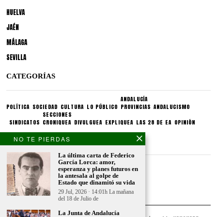
HUELVA
JAÉN
MÁLAGA
SEVILLA
CATEGORÍAS
ANDALUCÍA
POLÍTICA
SOCIEDAD
CULTURA
LO PÚBLICO
PROVINCIAS
ANDALUCISMO
SECCIONES
SINDICATOS
CRONIQUEA
DIVULGUEA
EXPLIQUEA
LAS 28 DE EA
OPINIÓN
NO TE PIERDAS
CONDICIONES LEGALES
La última carta de Federico
García Lorca: amor,
Aviso legal
esperanza y planes futuros en
Politica de privacidad
la antesala al golpe de
Estado que dinamitó su vida
Politica de condiciones
29 Jul, 2026 · 14:01h La mañana
del 18 de Julio de
La Junta de Andalucía