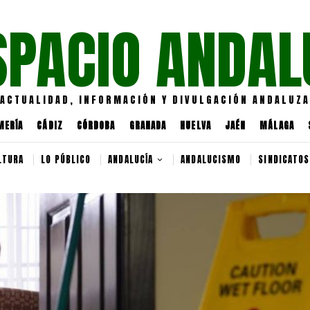
SPACIO ANDAL
ACTUALIDAD, INFORMACIÓN Y DIVULGACIÓN ANDALUZA
MERÍA
CÁDIZ
CÓRDOBA
GRANADA
HUELVA
JAÉN
MÁLAGA
LTURA
LO PÚBLICO
ANDALUCÍA
ANDALUCISMO
SINDICATOS