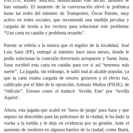
FACUA, Rubén Sánchez, denunciando este hecho, también se
han sumado. El aumento de la conversación elevó la polémica
hasta las redes del ministro de Transportes, Óscar Puente, muy
activo en redes sociales, que recomendó una medida peculiar y
cargada de ironía a los vecinos para solucionar este problema:
“Una carta en catalán y problema resuelto”.
Puente se refería a la misiva que el regidor de la localidad, José
Luis Sanz (PP), entregó al ministro hace unos meses, donde le
pedía solucionar la conexión ferroviaria aeropuerto y Santa Justa.
Sanz escribió esta carta en catalán para ver si así “tenemos más
suerte”. La jugada, sin embargo, le salió mal al alcalde popular, ya
que la carta estaba cargada de errores groseros y el efecto fue,
calificado por el líder de la oposición, Antonio Muñoz (PSOE), de
“ridículo”. Errores como el traducir ‘Sevilla Este’ por ‘Sevilla
Aquèst’.
Ahora, esta jugada que acabó en ‘fuera de juego’ para Sanz y que
supuso un descrédito para las peticiones de la ciudad, le ha dado la
vuelta a la tortilla y le deja en evidencia por su gestión. Ante el
aumento de roedores en algunos barrios de la ciudad, como Bami,