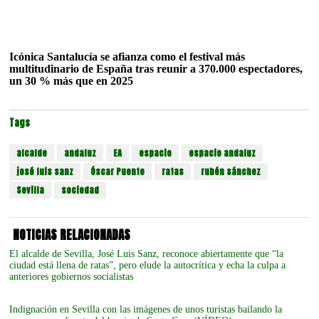
Icónica Santalucía se afianza como el festival más
multitudinario de España tras reunir a 370.000 espectadores,
un 30 % más que en 2025
Tags
alcalde
andaluz
EA
espacio
espacio andaluz
josé luis sanz
Óscar Puente
ratas
rubén sánchez
Sevilla
sociedad
NOTICIAS RELACIONADAS
El alcalde de Sevilla, José Luis Sanz, reconoce abiertamente que “la
ciudad está llena de ratas”, pero elude la autocrítica y echa la culpa a
anteriores gobiernos socialistas
Indignación en Sevilla con las imágenes de unos turistas bailando la