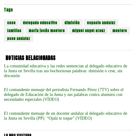
Tags
cese
delegado educativo
dimisión
espacio andaluz
familias
maría jesús montero
miguel angel arauz
montero
psoe andaluz
NOTICIAS RELACIONADAS
La comunidad educativa y las redes sentencian al delegado educativo de
la Junta en Sevilla tras sus bochornosas palabras: dimisión o cese, sin
discusión
El contundente mensaje del periodista Fernando Pérez (7TV) sobre el
delegado de Educación de la Junta y sus palabras contra alumnos con
necesidades especiales (VÍDEO)
El contundente mensaje de un docente andaluz al delegado educativo de
la Junta en Sevilla (PP): “Ojalá te toque” (VÍDEO)
LO MAS VISITADO