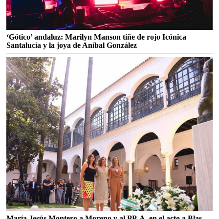
‘Gótico’ andaluz: Marilyn Manson tiñe de rojo Icónica
Santalucía y la joya de Aníbal González
María Jesús Montero a Moreno y al PP-A, en el acto a Blas