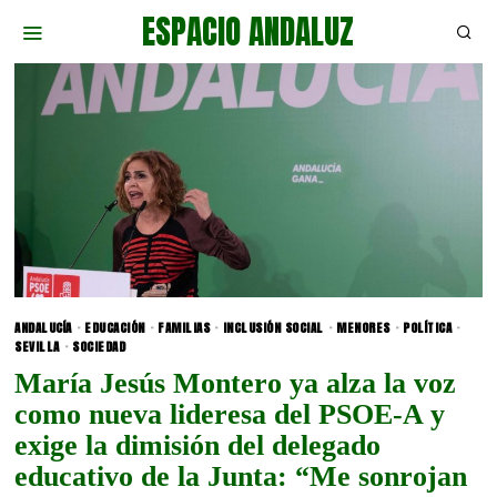
ESPACIO ANDALUZ
ANDALUCÍA
·
EDUCACIÓN
·
FAMILIAS
·
INCLUSIÓN SOCIAL
·
MENORES
·
POLÍTICA
·
SEVILLA
·
SOCIEDAD
María Jesús Montero ya alza la voz
como nueva lideresa del PSOE-A y
exige la dimisión del delegado
educativo de la Junta: “Me sonrojan