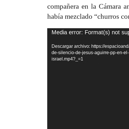
compañera en la Cámara an
había mezclado “churros co
Reproductor
Media error: Format(s) not su
de
Descargar archivo: https://espacioan
vídeo
de-silencio-de-jesus-aguirre-pp-en-e
israel.mp4?_=1