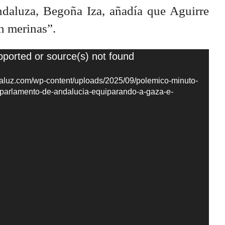
daluza, Begoña Iza, añadía que Aguirre
n merinas”.
pported or source(s) not found
daluz.com/wp-content/uploads/2025/09/polemico-minuto-
l-parlamento-de-andalucia-equiparando-a-gaza-e-